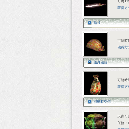
可將1
獲得方
睡袋
可隨時
獲得方
隨身錢莊
可隨時
獲得方
挪動時空儀
玩家可
任務；