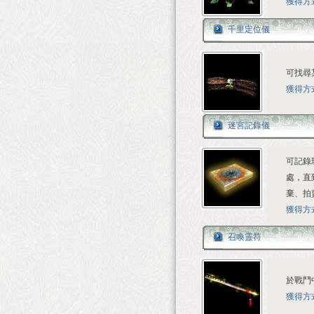
獲得方
千里定位儀
可找尋
獲得方
迷宮記錄儀
可記錄
處，直
棄、拍
獲得方
召喚靈符
於戰鬥
獲得方