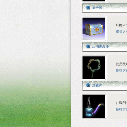
集合器
可將2
獲得方
江湖追殺令
使用後
獲得方
煙霧彈
在戰鬥
獲得方