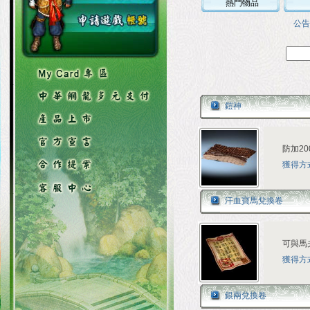
熱門物品
公告
鎧神
防加2
獲得方
汗血寶馬兌換卷
可與馬
獲得方
銀兩兌換卷